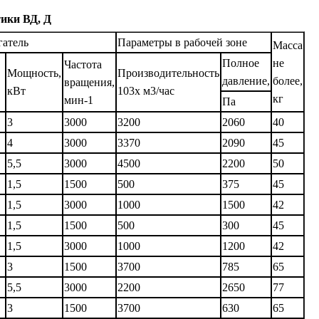
ики ВД, Д
гатель
Параметры в рабочей зоне
Масса
Полное
не
Частота
Мощность,
Производительность
давление,
более,
вращения,
кВт
103х м3/час
кг
мин-1
Па
3
3000
3200
2060
40
4
3000
3370
2090
45
5,5
3000
4500
2200
50
1,5
1500
500
375
45
1,5
3000
1000
1500
42
1,5
1500
500
300
45
1,5
3000
1000
1200
42
3
1500
3700
785
65
5,5
3000
2200
2650
77
3
1500
3700
630
65